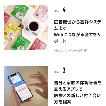
4
CREATE
広告販促から基幹システ
ムまで
Webにつながる全てをサ
ポート
株式会社セイコー珈琲 様
3
CREATE
自分と家族の体調管理を
支えるアプリで
医療との新しい付き合い
方を提案