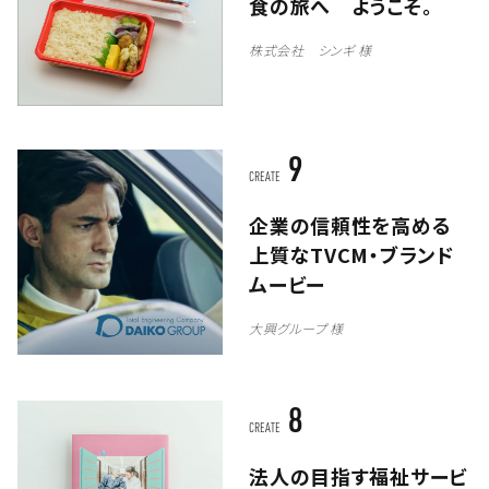
食の旅へ ようこそ。
株式会社 シンギ 様
9
CREATE
企業の信頼性を高める
上質なTVCM・ブランド
ムービー
大興グループ 様
8
CREATE
法人の目指す福祉サービ