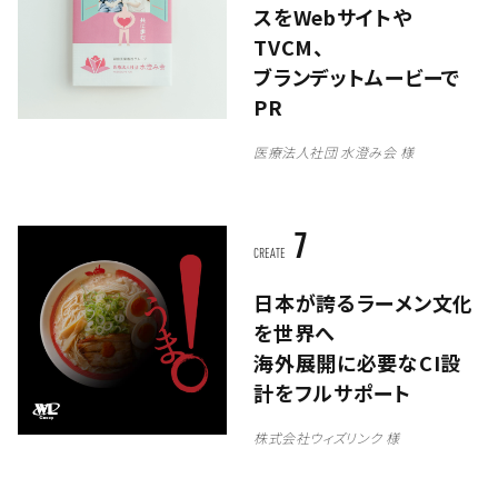
スをWebサイトや
TVCM、
ブランデットムービーで
PR
医療法人社団 水澄み会 様
7
CREATE
日本が誇るラーメン文化
を世界へ
海外展開に必要なCI設
計をフルサポート
株式会社ウィズリンク 様