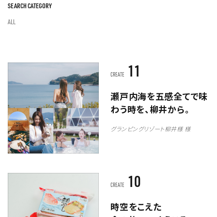
SEARCH CATEGORY
ALL
11
CREATE
瀬戸内海を五感全てで味
わう時を、柳井から。
グランピングリゾート柳井様 様
10
CREATE
時空をこえた